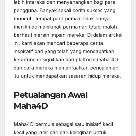
lebih interaksi dan menyenangkan bagi para
pengguna. Banyak sekali cerita sukses yang
muncul , tempat para pemain tidak hanya
menikmati menikmati permainan tetapi malah
berhasil meraih impian mereka. Di dalam artikel
ini, kami akan mencari beberapa cerita
inspiratif dari yang telah yang mendapatkan
keuntungan signifikan dari platform maha 4D
dan cara mereka memanfaatkan pengalaman
itu untuk mendapatkan sasaran hidup mereka.
Petualangan Awal
Maha4D
Maha4D bermula sebagai satu inisiatif kecil
kecil yang lahir dari dari keinginan untuk