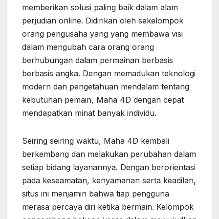
memberikan solusi paling baik dalam alam
perjudian online. Didirikan oleh sekelompok
orang pengusaha yang yang membawa visi
dalam mengubah cara orang orang
berhubungan dalam permainan berbasis
berbasis angka. Dengan memadukan teknologi
modern dan pengetahuan mendalam tentang
kebutuhan pemain, Maha 4D dengan cepat
mendapatkan minat banyak individu.
Seiring seiring waktu, Maha 4D kembali
berkembang dan melakukan perubahan dalam
setiap bidang layanannya. Dengan berorientasi
pada keseamatan, kenyamanan serta keadilan,
situs ini menjamin bahwa tiap pengguna
merasa percaya diri ketika bermain. Kelompok