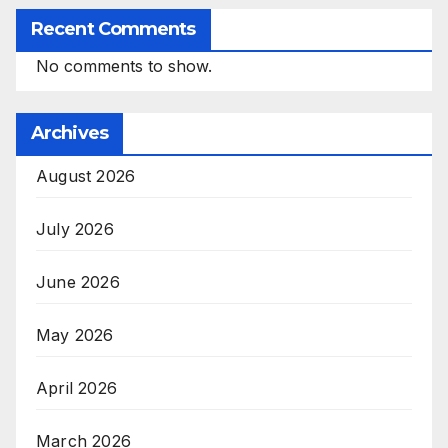
Recent Comments
No comments to show.
Archives
August 2026
July 2026
June 2026
May 2026
April 2026
March 2026