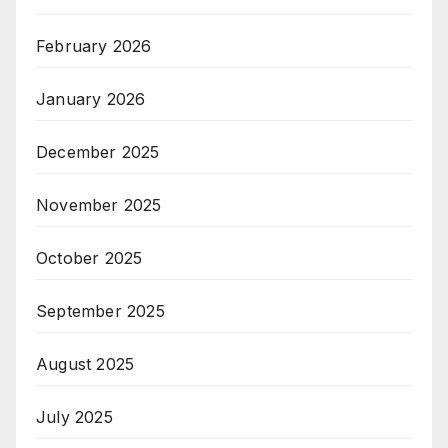
February 2026
January 2026
December 2025
November 2025
October 2025
September 2025
August 2025
July 2025