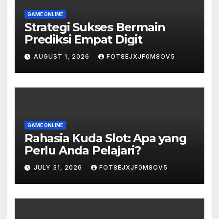
GAME ONLINE
Strategi Sukses Bermain
Prediksi Empat Digit
AUGUST 1, 2026
FOT8EJXJF0M8OV5
GAME ONLINE
Rahasia Kuda Slot: Apa yang
Perlu Anda Pelajari?
JULY 31, 2026
FOT8EJXJF0M8OV5