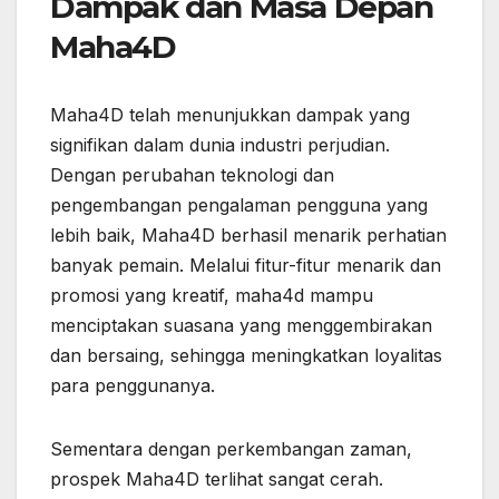
Dampak dan Masa Depan
Maha4D
Maha4D telah menunjukkan dampak yang
signifikan dalam dunia industri perjudian.
Dengan perubahan teknologi dan
pengembangan pengalaman pengguna yang
lebih baik, Maha4D berhasil menarik perhatian
banyak pemain. Melalui fitur-fitur menarik dan
promosi yang kreatif, maha4d mampu
menciptakan suasana yang menggembirakan
dan bersaing, sehingga meningkatkan loyalitas
para penggunanya.
Sementara dengan perkembangan zaman,
prospek Maha4D terlihat sangat cerah.