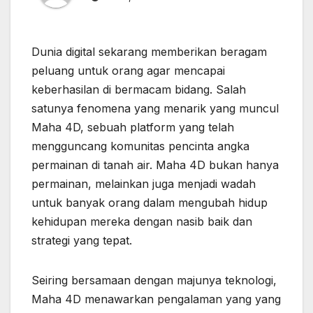
Dunia digital sekarang memberikan beragam
peluang untuk orang agar mencapai
keberhasilan di bermacam bidang. Salah
satunya fenomena yang menarik yang muncul
Maha 4D, sebuah platform yang telah
mengguncang komunitas pencinta angka
permainan di tanah air. Maha 4D bukan hanya
permainan, melainkan juga menjadi wadah
untuk banyak orang dalam mengubah hidup
kehidupan mereka dengan nasib baik dan
strategi yang tepat.
Seiring bersamaan dengan majunya teknologi,
Maha 4D menawarkan pengalaman yang yang