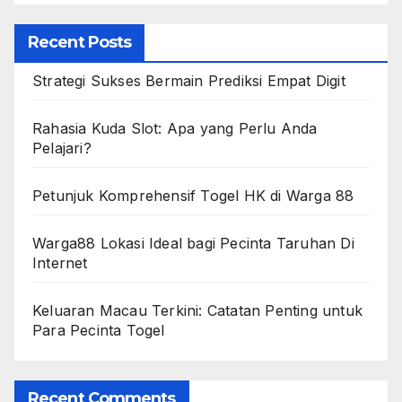
Recent Posts
Strategi Sukses Bermain Prediksi Empat Digit
Rahasia Kuda Slot: Apa yang Perlu Anda
Pelajari?
Petunjuk Komprehensif Togel HK di Warga 88
Warga88 Lokasi Ideal bagi Pecinta Taruhan Di
Internet
Keluaran Macau Terkini: Catatan Penting untuk
Para Pecinta Togel
Recent Comments