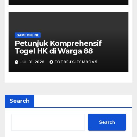
GAME ONLINE
Petunjuk Komprehensif
Togel HK di Warga 88
JUL 31, 2026
FOT8EJXJF0M8OV5
Search
Search