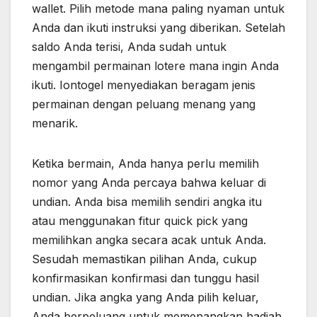
wallet. Pilih metode mana paling nyaman untuk
Anda dan ikuti instruksi yang diberikan. Setelah
saldo Anda terisi, Anda sudah untuk
mengambil permainan lotere mana ingin Anda
ikuti. Iontogel menyediakan beragam jenis
permainan dengan peluang menang yang
menarik.
Ketika bermain, Anda hanya perlu memilih
nomor yang Anda percaya bahwa keluar di
undian. Anda bisa memilih sendiri angka itu
atau menggunakan fitur quick pick yang
memilihkan angka secara acak untuk Anda.
Sesudah memastikan pilihan Anda, cukup
konfirmasikan konfirmasi dan tunggu hasil
undian. Jika angka yang Anda pilih keluar,
Anda berpeluang untuk memenangkan hadiah