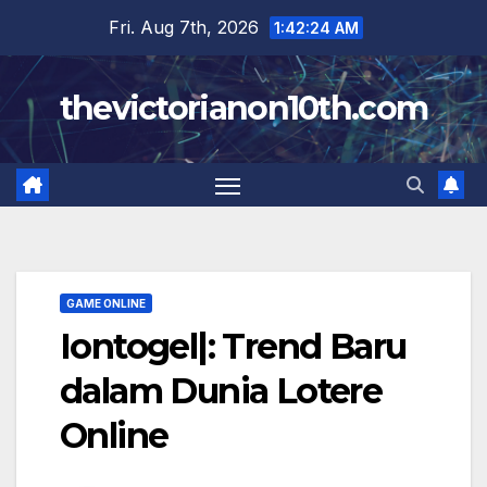
Skip
Fri. Aug 7th, 2026
1:42:24 AM
to
content
thevictorianon10th.com
GAME ONLINE
Iontogel|: Trend Baru
dalam Dunia Lotere
Online