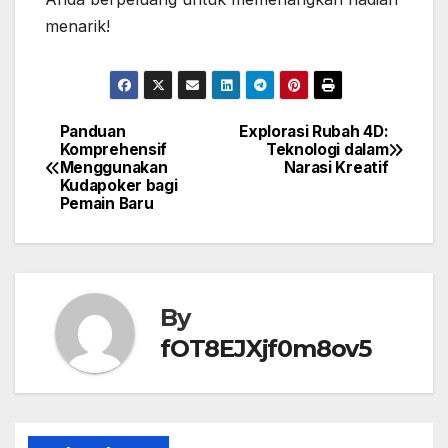
menarik!
Panduan
Explorasi Rubah 4D:
Post
Komprehensif
Teknologi dalam
Menggunakan
Narasi Kreatif
navigation
Kudapoker bagi
Pemain Baru
By
fOT8EJXjf0m8ov5