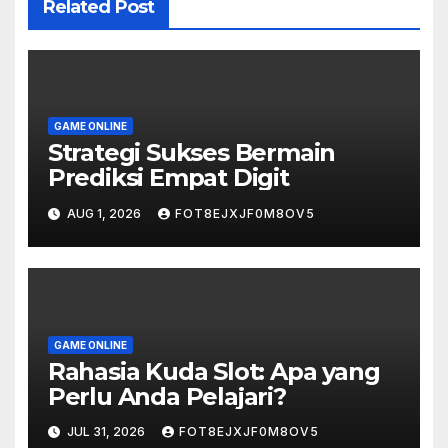
Related Post
GAME ONLINE
Strategi Sukses Bermain
Prediksi Empat Digit
AUG 1, 2026
FOT8EJXJF0M8OV5
GAME ONLINE
Rahasia Kuda Slot: Apa yang
Perlu Anda Pelajari?
JUL 31, 2026
FOT8EJXJF0M8OV5