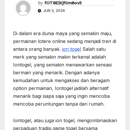
By
fOT8EJXjf0m8ov5
JUN 3, 2026
Di dalam era dunia maya yang semakin maju,
permainan lotere online sedang menjadi tren di
antara orang banyak.
ion togel
Salah satu
merk yang semakin makin terkenal adalah
Iontogel, yang semakin menawarkan sensasi
bermain yang menarik. Dengan adanya
kemudahan untuk mengakses dan beragam
option permainan, Iontogel jadilah alternatif
menarik bagi siapa saja yang ingin mencoba
mencoba peruntungan tanpa dari rumah.
Iontogel, atau juga ion togel, mengombinasikan
perpaduan tradisi game togel bersama