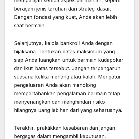
mempelajari semua aspek permainan, seperti
beragam jenis taruhan dan strategi dasar.
Dengan fondasi yang kuat, Anda akan lebih
saat bermain.
Selanjutnya, kelola bankroll Anda dengan
bijaksana. Tentukan batas maksimum yang
siap Anda luangkan untuk bermain kudapoker
dan ikuti batas tersebut. Jangan terpengaruh
suasana ketika menang atau kalah. Mengatur
pengeluaran Anda akan menolong
mempertahankan pengalaman bermain tetap
menyenangkan dan menghindari risiko
hilangnya uang lebihan dari yang seharusnya.
Terakhir, praktikkan kesabaran dan jangan
bergegas dalam mengambil keputusan.