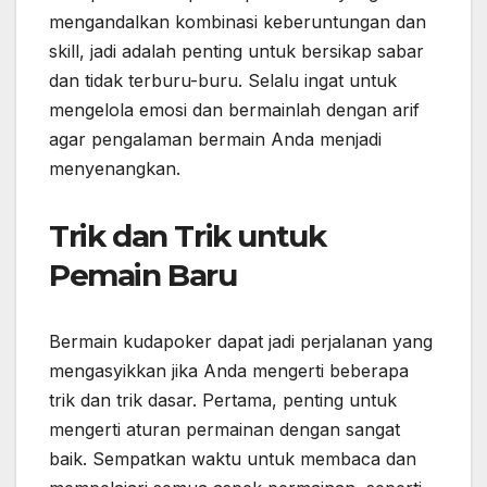
mengandalkan kombinasi keberuntungan dan
skill, jadi adalah penting untuk bersikap sabar
dan tidak terburu-buru. Selalu ingat untuk
mengelola emosi dan bermainlah dengan arif
agar pengalaman bermain Anda menjadi
menyenangkan.
Trik dan Trik untuk
Pemain Baru
Bermain kudapoker dapat jadi perjalanan yang
mengasyikkan jika Anda mengerti beberapa
trik dan trik dasar. Pertama, penting untuk
mengerti aturan permainan dengan sangat
baik. Sempatkan waktu untuk membaca dan