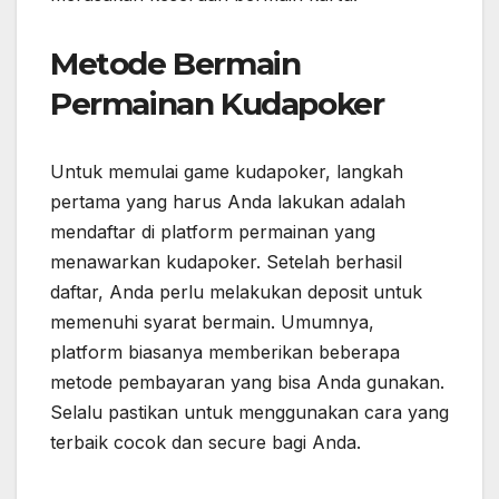
Metode Bermain
Permainan Kudapoker
Untuk memulai game kudapoker, langkah
pertama yang harus Anda lakukan adalah
mendaftar di platform permainan yang
menawarkan kudapoker. Setelah berhasil
daftar, Anda perlu melakukan deposit untuk
memenuhi syarat bermain. Umumnya,
platform biasanya memberikan beberapa
metode pembayaran yang bisa Anda gunakan.
Selalu pastikan untuk menggunakan cara yang
terbaik cocok dan secure bagi Anda.