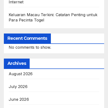
Internet
Keluaran Macau Terkini: Catatan Penting untuk
Para Pecinta Togel
Recent Comments
No comments to show.
Archives
August 2026
July 2026
June 2026