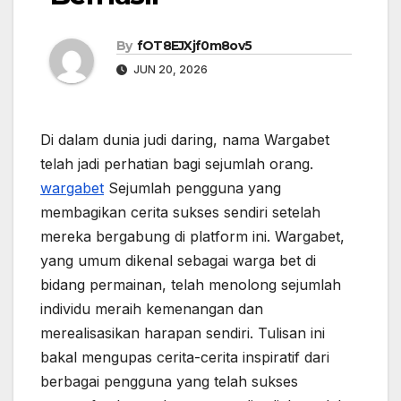
By
fOT8EJXjf0m8ov5
JUN 20, 2026
Di dalam dunia judi daring, nama Wargabet
telah jadi perhatian bagi sejumlah orang.
wargabet
Sejumlah pengguna yang
membagikan cerita sukses sendiri setelah
mereka bergabung di platform ini. Wargabet,
yang umum dikenal sebagai warga bet di
bidang permainan, telah menolong sejumlah
individu meraih kemenangan dan
merealisasikan harapan sendiri. Tulisan ini
bakal mengupas cerita-cerita inspiratif dari
berbagai pengguna yang telah sukses