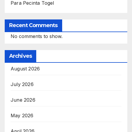
Para Pecinta Togel
Recent Comments
No comments to show.
Archives
August 2026
July 2026
June 2026
May 2026
April 2026