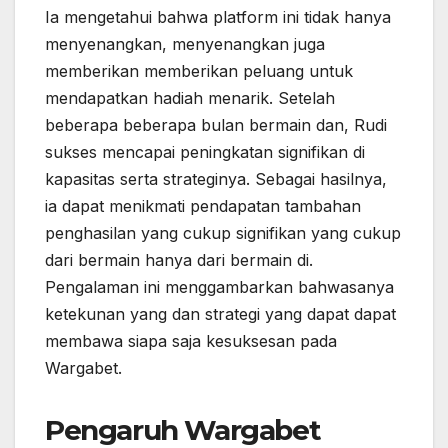
Ia mengetahui bahwa platform ini tidak hanya
menyenangkan, menyenangkan juga
memberikan memberikan peluang untuk
mendapatkan hadiah menarik. Setelah
beberapa beberapa bulan bermain dan, Rudi
sukses mencapai peningkatan signifikan di
kapasitas serta strateginya. Sebagai hasilnya,
ia dapat menikmati pendapatan tambahan
penghasilan yang cukup signifikan yang cukup
dari bermain hanya dari bermain di.
Pengalaman ini menggambarkan bahwasanya
ketekunan yang dan strategi yang dapat dapat
membawa siapa saja kesuksesan pada
Wargabet.
Pengaruh Wargabet