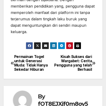
memberikan pendidikan yang, pengguna dapat
memperoleh manfaat dari platform ini tanpa
terjerumus dalam tingkah laku buruk yang
dapat menguntungkan diri sendiri maupun
keluarga.
Permainan Togel
Kisah Sukses dari
Post
untuk Generasi
Wargabet: Cerita
Muda: Tidak Hanya
Pengguna yang telah
navigation
Sekedar Hiburan
Berhasil
By
fOT8EJXjf0m8ov5