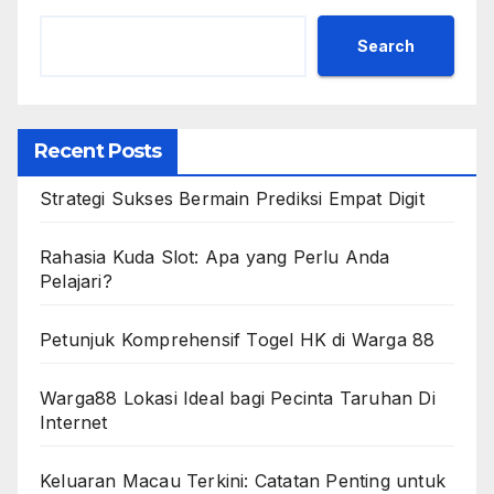
Search
Recent Posts
Strategi Sukses Bermain Prediksi Empat Digit
Rahasia Kuda Slot: Apa yang Perlu Anda
Pelajari?
Petunjuk Komprehensif Togel HK di Warga 88
Warga88 Lokasi Ideal bagi Pecinta Taruhan Di
Internet
Keluaran Macau Terkini: Catatan Penting untuk