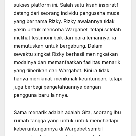
sukses platform ini. Salah satu kisah inspiratif
datang dari seorang individu pengusaha muda
yang bernama Rizky. Rizky awalannya tidak
yakin untuk mencoba Wargabet, tetapi setelah
melihat testimoni baik dari para temannya, ia
memutuskan untuk bergabung. Dalam
sewaktu singkat Rizky berhasil meningkatkan
modalnya dan memanfaatkan fasilitas menarik
yang diberikan dari Wargabet. Kini ia tidak
hanya menikmati menikmati keuntungan, tetapi
juga berbagi pengetahuannya dengan
pengguna baru lainnya.
Sama menarik adalah adalah Gita, seorang ibu
rumah tangga yang untuk untuk menghadapi
keberuntungannya di Wargabet sambil