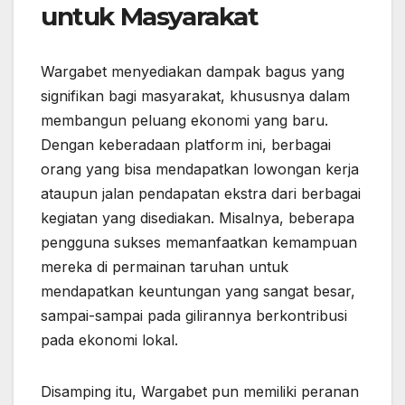
untuk Masyarakat
Wargabet menyediakan dampak bagus yang
signifikan bagi masyarakat, khususnya dalam
membangun peluang ekonomi yang baru.
Dengan keberadaan platform ini, berbagai
orang yang bisa mendapatkan lowongan kerja
ataupun jalan pendapatan ekstra dari berbagai
kegiatan yang disediakan. Misalnya, beberapa
pengguna sukses memanfaatkan kemampuan
mereka di permainan taruhan untuk
mendapatkan keuntungan yang sangat besar,
sampai-sampai pada gilirannya berkontribusi
pada ekonomi lokal.
Disamping itu, Wargabet pun memiliki peranan