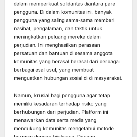
dalam memperkuat solidaritas diantara para
pengguna. Di dalam komunitas ini, banyak
pengguna yang saling sama-sama memberi
nasihat, pengalaman, dan taktik untuk
meningkatkan peluang mereka dalam
perjudian. Ini menghasilkan perasaan
persatuan dan bantuan di sesama anggota
komunitas yang berasal berasal dari berbagai
berbagai asal usul, yang membuat
menguatkan hubungan sosial di di masyarakat.
Namun, krusial bagi pengguna agar tetap
memiliki kesadaran terhadap risiko yang
berhubungan dari perjudian. Platform ini
menawarkan data serta media yang
mendukung komunitas mengetahui metode
bermain dengan bijaksana. Dengan