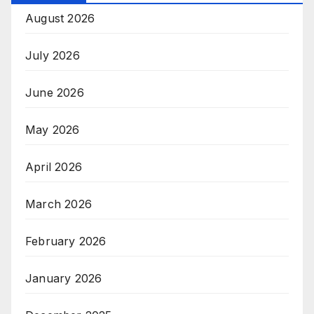
August 2026
July 2026
June 2026
May 2026
April 2026
March 2026
February 2026
January 2026