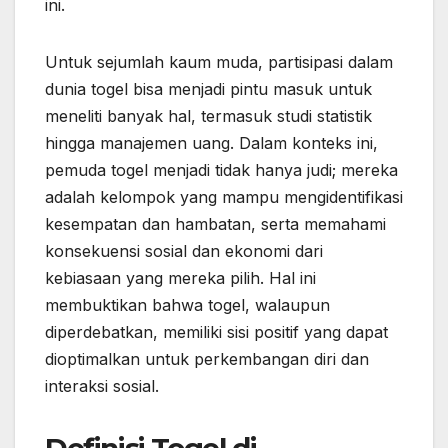
ini.
Untuk sejumlah kaum muda, partisipasi dalam
dunia togel bisa menjadi pintu masuk untuk
meneliti banyak hal, termasuk studi statistik
hingga manajemen uang. Dalam konteks ini,
pemuda togel menjadi tidak hanya judi; mereka
adalah kelompok yang mampu mengidentifikasi
kesempatan dan hambatan, serta memahami
konsekuensi sosial dan ekonomi dari
kebiasaan yang mereka pilih. Hal ini
membuktikan bahwa togel, walaupun
diperdebatkan, memiliki sisi positif yang dapat
dioptimalkan untuk perkembangan diri dan
interaksi sosial.