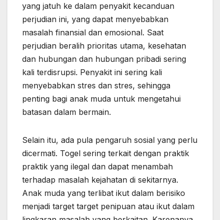
yang jatuh ke dalam penyakit kecanduan
perjudian ini, yang dapat menyebabkan
masalah finansial dan emosional. Saat
perjudian beralih prioritas utama, kesehatan
dan hubungan dan hubungan pribadi sering
kali terdisrupsi. Penyakit ini sering kali
menyebabkan stres dan stres, sehingga
penting bagi anak muda untuk mengetahui
batasan dalam bermain.
Selain itu, ada pula pengaruh sosial yang perlu
dicermati. Togel sering terkait dengan praktik
praktik yang ilegal dan dapat menambah
terhadap masalah kejahatan di sekitarnya.
Anak muda yang terlibat ikut dalam berisiko
menjadi target target penipuan atau ikut dalam
lingkaran masalah yang berkaitan. Karenanya,