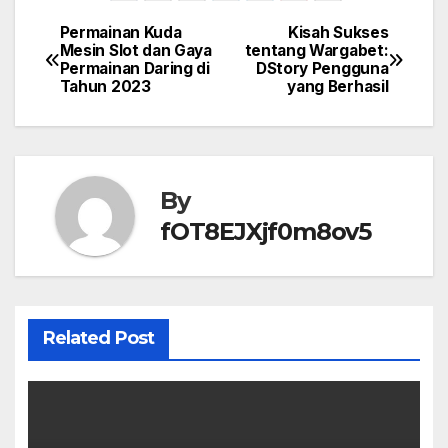
Permainan Kuda
Kisah Sukses
Post
Mesin Slot dan Gaya
tentang Wargabet:
Permainan Daring di
DStory Pengguna
navigation
Tahun 2023
yang Berhasil
By
fOT8EJXjf0m8ov5
Related Post