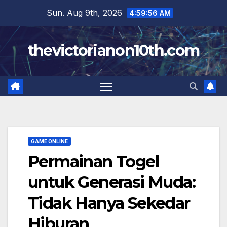
Skip
Sun. Aug 9th, 2026
4:59:57 AM
to
content
thevictorianon10th.com
GAME ONLINE
Permainan Togel
untuk Generasi Muda:
Tidak Hanya Sekedar
Hiburan