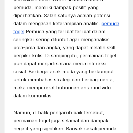
pemuda, memiliki dampak positif yang
diperhatikan. Salah satunya adalah potensi
dalam mengasah keterampilan analitis.
pemuda
togel
Pemuda yang terlibat terlibat dalam
seringkali sering dituntut agar menganalisis
pola-pola dan angka, yang dapat melatih skill
berpikir kritis. Di samping itu, permainan togel
pun dapat menjadi sarana media interaksi
sosial. Berbagai anak muda yang berkumpul
untuk membahas strategi dan berbagi cerita,
maka mempererat hubungan antar individu
dalam komunitas.
Namun, di balik pengaruh baik tersebut,
permainan togel juga selamat dari dampak
negatif yang signifikan. Banyak sekali pemuda