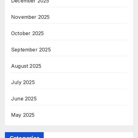
December 2025
November 2025
October 2025
September 2025
August 2025
July 2025
June 2025
May 2025