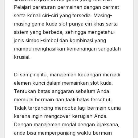
Pelajari peraturan permainan dengan cermat
serta kenali ciri-ciri yang tersedia. Masing-
masing game kuda slot punya ciri khas serta
sistem yang berbeda, sehingga mengetahui
jenis simbol-simbol dan kombinasi yang
mampu menghasilkan kemenangan sangatlah
krusial.
Di samping itu, manajemen keuangan menjadi
elemen kunci dalam memainkan slot kuda.
Tentukan batas anggaran sebelum Anda
memulai bermain dan taati batas tersebut.
Tidak terpancing mencoba lagi bermain cuma
karena ingin mengcover kerugian Anda.
Dengan manajemen modal dengan bijaksana,
anda bisa memperpanjang waktu bermain