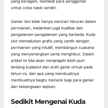
yang beragam, memikat para penggemar
untuk coba nasib sendiri.
Gamer kini tidak hanya mencari hiburan dalam
permainan, melainkan juga kualitas dan
pengalaman-pengalaman yang berbeda. Kuda
slot memadukan grafis yang cantik dengan
permainan yang intuitif, membangun suasana
yang menyenangkan serta menghibur. Dalam
artikel ini kita akan menjelajahi lebih jauh
tentang kudaslot dan arah game virtual pada
tahun ini, dan apa yang membuatnya
membuatnya begitu menarik bagi para gamer
dari kebangsaan lapisan.
Sedikit Mengenai Kuda