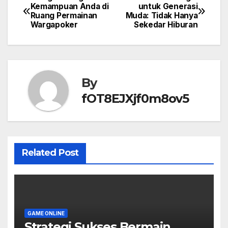
Post
Kemampuan Anda di
untuk Generasi
Ruang Permainan
Muda: Tidak Hanya
navigation
Wargapoker
Sekedar Hiburan
By
fOT8EJXjf0m8ov5
Related Post
GAME ONLINE
Strategi Sukses Bermain