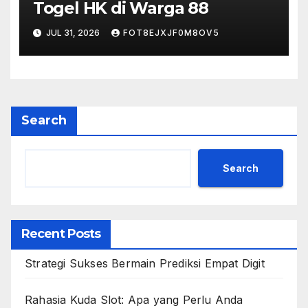
Togel HK di Warga 88
JUL 31, 2026
FOT8EJXJF0M8OV5
Search
Search
Recent Posts
Strategi Sukses Bermain Prediksi Empat Digit
Rahasia Kuda Slot: Apa yang Perlu Anda