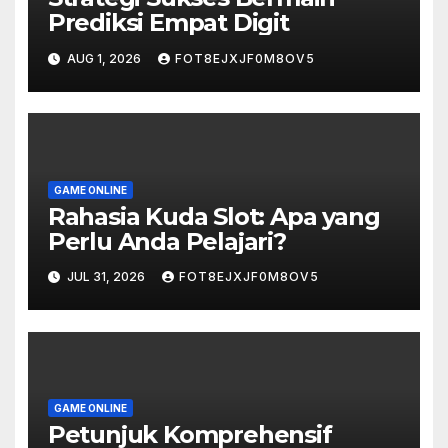
Prediksi Empat Digit
AUG 1, 2026
FOT8EJXJF0M8OV5
GAME ONLINE
Rahasia Kuda Slot: Apa yang
Perlu Anda Pelajari?
JUL 31, 2026
FOT8EJXJF0M8OV5
GAME ONLINE
Petunjuk Komprehensif