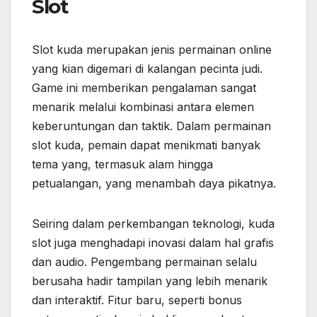
Slot
Slot kuda merupakan jenis permainan online
yang kian digemari di kalangan pecinta judi.
Game ini memberikan pengalaman sangat
menarik melalui kombinasi antara elemen
keberuntungan dan taktik. Dalam permainan
slot kuda, pemain dapat menikmati banyak
tema yang, termasuk alam hingga
petualangan, yang menambah daya pikatnya.
Seiring dalam perkembangan teknologi, kuda
slot juga menghadapi inovasi dalam hal grafis
dan audio. Pengembang permainan selalu
berusaha hadir tampilan yang lebih menarik
dan interaktif. Fitur baru, seperti bonus