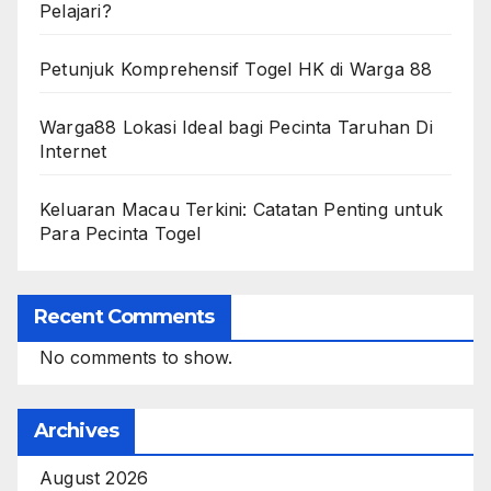
Pelajari?
Petunjuk Komprehensif Togel HK di Warga 88
Warga88 Lokasi Ideal bagi Pecinta Taruhan Di
Internet
Keluaran Macau Terkini: Catatan Penting untuk
Para Pecinta Togel
Recent Comments
No comments to show.
Archives
August 2026