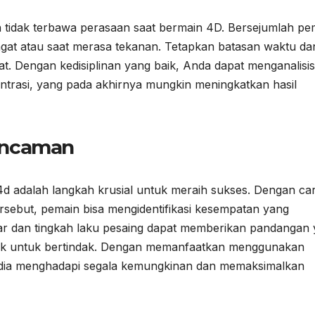
an tidak terbawa perasaan saat bermain 4D. Bersejumlah pe
angat atau saat merasa tekanan. Tetapkan batasan waktu da
. Dengan kedisiplinan yang baik, Anda dapat menganalisis
entrasi, yang pada akhirnya mungkin meningkatkan hasil
Ancaman
d adalah langkah krusial untuk meraih sukses. Dengan ca
ersebut, pemain bisa mengidentifikasi kesempatan yang
ar dan tingkah laku pesaing dapat memberikan pandangan
rbaik untuk bertindak. Dengan memanfaatkan menggunakan
p sedia menghadapi segala kemungkinan dan memaksimalkan