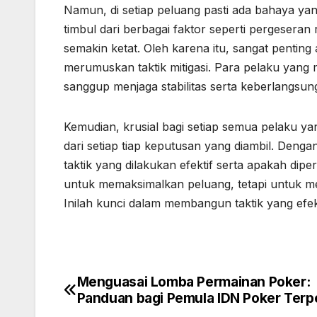
Namun, di setiap peluang pasti ada bahaya ya
timbul dari berbagai faktor seperti pergeseran
semakin ketat. Oleh karena itu, sangat pentin
merumuskan taktik mitigasi. Para pelaku yang 
sanggup menjaga stabilitas serta keberlangsu
Kemudian, krusial bagi setiap semua pelaku yan
dari setiap tiap keputusan yang diambil. Deng
taktik yang dilakukan efektif serta apakah di
untuk memaksimalkan peluang, tetapi untuk m
Inilah kunci dalam membangun taktik yang efe
Menguasai Lomba Permainan Poker:
Post
Panduan bagi Pemula IDN Poker Terp
navigation