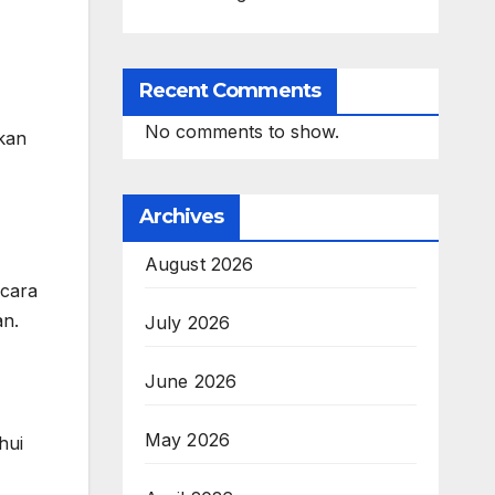
Recent Comments
No comments to show.
kan
Archives
August 2026
ecara
an.
July 2026
June 2026
May 2026
hui