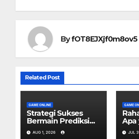
By
fOT8EJXjf0m8ov5
Related Post
GAME ONLINE
GAME ON
Strategi Sukses
Raha
Bermain Prediksi
Apa 
Empat Digit
Anda
AUG 1, 2026
JUL 3