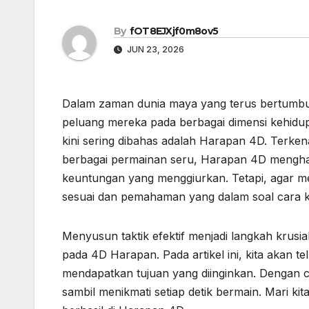
By
fOT8EJXjf0m8ov5
JUN 23, 2026
Dalam zaman dunia maya yang terus bertumb
peluang mereka pada berbagai dimensi kehidu
kini sering dibahas adalah Harapan 4D. Terke
berbagai permainan seru, Harapan 4D mengh
keuntungan yang menggiurkan. Tetapi, agar m
sesuai dan pemahaman yang dalam soal cara k
Menyusun taktik efektif menjadi langkah krusi
pada 4D Harapan. Pada artikel ini, kita akan te
mendapatkan tujuan yang diinginkan. Dengan 
sambil menikmati setiap detik bermain. Mari ki