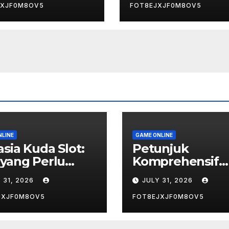
JXJF0M8OV5
FOT8EJXJF0M8OV5
NLINE
GAME ONLINE
sia Kuda Slot:
Petunjuk
yang Perlu
Komprehensif
 Pelajari?
Togel HK di Wa
 31, 2026
JULY 31, 2026
88
JXJF0M8OV5
FOT8EJXJF0M8OV5