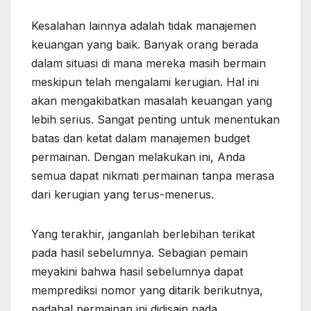
Kesalahan lainnya adalah tidak manajemen
keuangan yang baik. Banyak orang berada
dalam situasi di mana mereka masih bermain
meskipun telah mengalami kerugian. Hal ini
akan mengakibatkan masalah keuangan yang
lebih serius. Sangat penting untuk menentukan
batas dan ketat dalam manajemen budget
permainan. Dengan melakukan ini, Anda
semua dapat nikmati permainan tanpa merasa
dari kerugian yang terus-menerus.
Yang terakhir, janganlah berlebihan terikat
pada hasil sebelumnya. Sebagian pemain
meyakini bahwa hasil sebelumnya dapat
memprediksi nomor yang ditarik berikutnya,
padahal permainan ini didisain pada