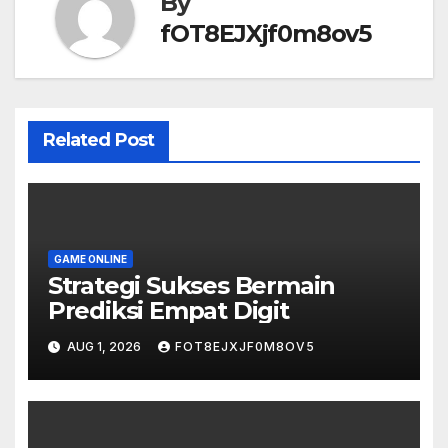
By
fOT8EJXjf0m8ov5
Related Post
GAME ONLINE
Strategi Sukses Bermain
Prediksi Empat Digit
AUG 1, 2026
FOT8EJXJF0M8OV5