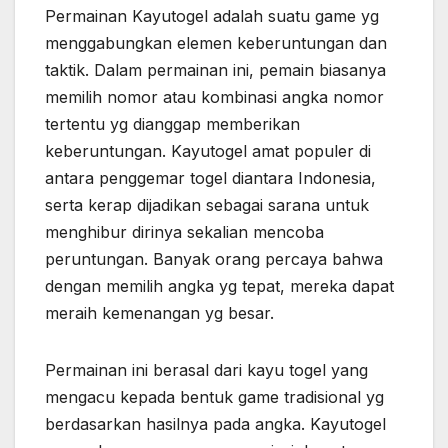
Permainan Kayutogel adalah suatu game yg
menggabungkan elemen keberuntungan dan
taktik. Dalam permainan ini, pemain biasanya
memilih nomor atau kombinasi angka nomor
tertentu yg dianggap memberikan
keberuntungan. Kayutogel amat populer di
antara penggemar togel diantara Indonesia,
serta kerap dijadikan sebagai sarana untuk
menghibur dirinya sekalian mencoba
peruntungan. Banyak orang percaya bahwa
dengan memilih angka yg tepat, mereka dapat
meraih kemenangan yg besar.
Permainan ini berasal dari kayu togel yang
mengacu kepada bentuk game tradisional yg
berdasarkan hasilnya pada angka. Kayutogel