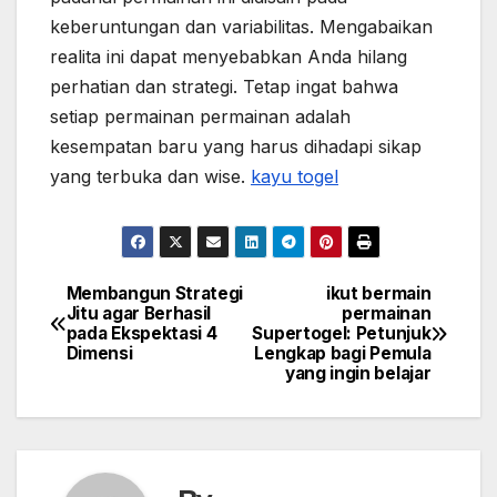
keberuntungan dan variabilitas. Mengabaikan
realita ini dapat menyebabkan Anda hilang
perhatian dan strategi. Tetap ingat bahwa
setiap permainan permainan adalah
kesempatan baru yang harus dihadapi sikap
yang terbuka dan wise.
kayu togel
Membangun Strategi
ikut bermain
Post
Jitu agar Berhasil
permainan
pada Ekspektasi 4
Supertogel: Petunjuk
navigation
Dimensi
Lengkap bagi Pemula
yang ingin belajar