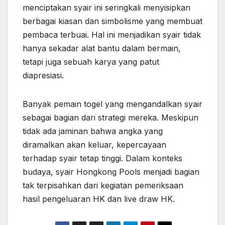
menciptakan syair ini seringkali menyisipkan
berbagai kiasan dan simbolisme yang membuat
pembaca terbuai. Hal ini menjadikan syair tidak
hanya sekadar alat bantu dalam bermain,
tetapi juga sebuah karya yang patut
diapresiasi.
Banyak pemain togel yang mengandalkan syair
sebagai bagian dari strategi mereka. Meskipun
tidak ada jaminan bahwa angka yang
diramalkan akan keluar, kepercayaan
terhadap syair tetap tinggi. Dalam konteks
budaya, syair Hongkong Pools menjadi bagian
tak terpisahkan dari kegiatan pemeriksaan
hasil pengeluaran HK dan live draw HK.