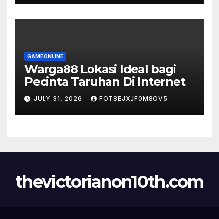
GAME ONLINE
Warga88 Lokasi Ideal bagi
Pecinta Taruhan Di Internet
JULY 31, 2026
FOT8EJXJF0M8OV5
thevictorianon10th.com