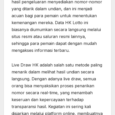
hasil pengeluaran menyediakan nomor-nomor
yang ditarik dalam undian, dan ini menjadi
acuan bagi para pemain untuk menentukan
kemenangan mereka. Data HK Lotto ini
biasanya diumumkan secara langsung melalui
situs resmi atau saluran resmi lainnya,
sehingga para pemain dapat dengan mudah
mengakses informasi terbaru.
Live Draw HK adalah salah satu metode paling
menarik dalam melihat hasil undian secara
langsung. Dengan adanya live draw, semua
orang bisa menyaksikan proses penarikan
nomor secara real-time, yang menambah
keseruan dan kepercayaan terhadap
transparansi hasil. Kegiatan ini sering kali
disiarkan melalui platform online, membuatnya