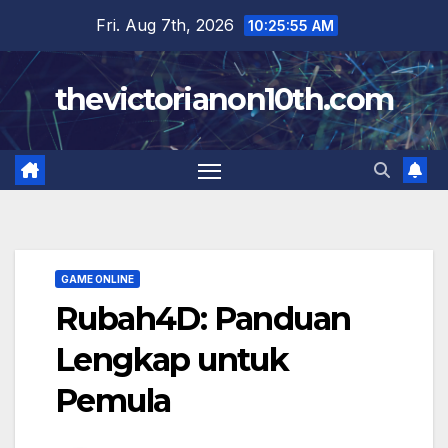
Skip
Fri. Aug 7th, 2026
10:25:56 AM
to
content
thevictorianon10th.com
GAME ONLINE
Rubah4D: Panduan
Lengkap untuk
Pemula