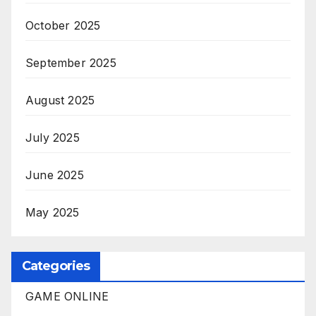
October 2025
September 2025
August 2025
July 2025
June 2025
May 2025
Categories
GAME ONLINE