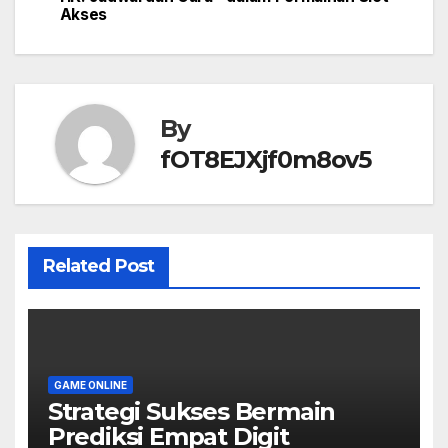
navigation
Akses
By
fOT8EJXjf0m8ov5
Related Post
GAME ONLINE
Strategi Sukses Bermain
Prediksi Empat Digit