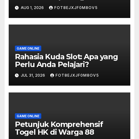
AUG 1, 2026
FOT8EJXJF0M8OV5
GAME ONLINE
Rahasia Kuda Slot: Apa yang
Perlu Anda Pelajari?
JUL 31, 2026
FOT8EJXJF0M8OV5
GAME ONLINE
Petunjuk Komprehensif
Togel HK di Warga 88