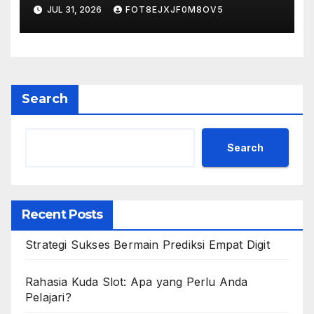
JUL 31, 2026
FOT8EJXJF0M8OV5
Search
Search
Recent Posts
Strategi Sukses Bermain Prediksi Empat Digit
Rahasia Kuda Slot: Apa yang Perlu Anda
Pelajari?