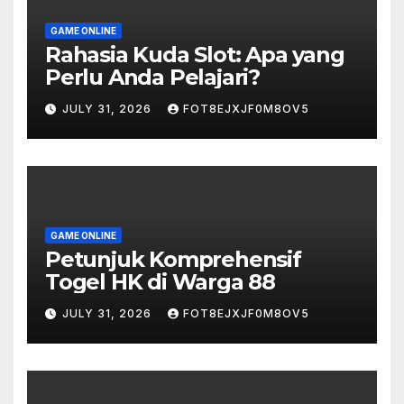
GAME ONLINE
Rahasia Kuda Slot: Apa yang
Perlu Anda Pelajari?
JULY 31, 2026
FOT8EJXJF0M8OV5
GAME ONLINE
Petunjuk Komprehensif
Togel HK di Warga 88
JULY 31, 2026
FOT8EJXJF0M8OV5