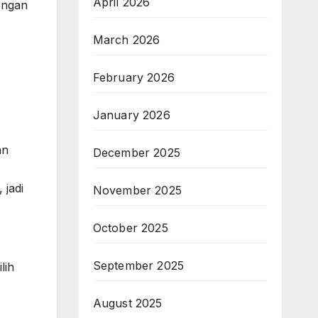
April 2026
Dengan
March 2026
February 2026
January 2026
an
December 2025
 jadi
November 2025
October 2025
September 2025
lih
August 2025