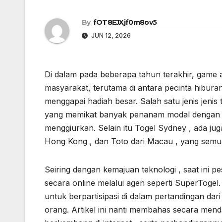
By
fOT8EJXjf0m8ov5
JUN 12, 2026
Di dalam pada beberapa tahun terakhir, game
masyarakat, terutama di antara pecinta hibur
menggapai hadiah besar. Salah satu jenis jeni
yang memikat banyak penanam modal dengan si
menggiurkan. Selain itu Togel Sydney , ada juga
Hong Kong , dan Toto dari Macau , yang sem
Seiring dengan kemajuan teknologi , saat ini
secara online melalui agen seperti SuperToge
untuk berpartisipasi di dalam pertandingan dari
orang. Artikel ini nanti membahas secara men