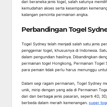
dari beraneka jenis togel, salah satunya memil
kemudahan akses serta kesempatan kemenanga
kalangan pencinta permainan angka.
Perbandingan Togel Sydne
Togel Sydney telah menjadi salah satu jenis pe
penggemar togel, khususnya di Indonesia. Satu
dalam pengundian hasilnya. Dibandingkan denga
permainan togel Hongkong, Permainan Togel Syd
para pemain tidak perlu harus menunggu untuk 
Dalam segi ragam permainan, Togel Sydney me
unik, mirip dengan yang ada di Permainan Tog
dari dari berbagai jenis pasaran, seperti 4D,
berbeda dalam meraih kemenangan.
super tog