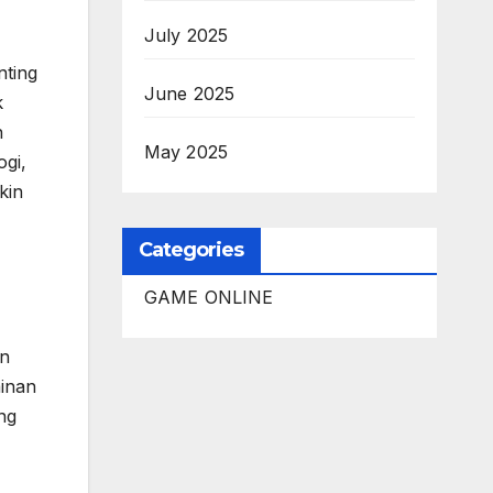
July 2025
nting
June 2025
k
n
May 2025
gi,
kin
Categories
GAME ONLINE
an
ainan
ng