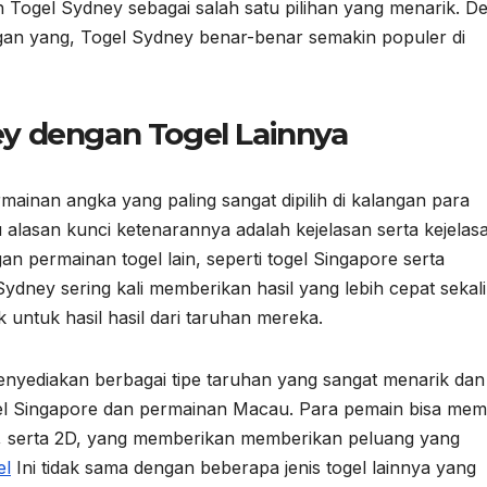
ih Togel Sydney sebagai salah satu pilihan yang menarik. 
n yang, Togel Sydney benar-benar semakin populer di
y dengan Togel Lainnya
rmainan angka yang paling sangat dipilih di kalangan para
 alasan kunci ketenarannya adalah kejelasan serta kejelas
n permainan togel lain, seperti togel Singapore serta
ney sering kali memberikan hasil yang lebih cepat sekali,
untuk hasil hasil dari taruhan mereka.
nyediakan berbagai tipe taruhan yang sangat menarik dan
el Singapore dan permainan Macau. Para pemain bisa memi
 3D, serta 2D, yang memberikan memberikan peluang yang
el
Ini tidak sama dengan beberapa jenis togel lainnya yang