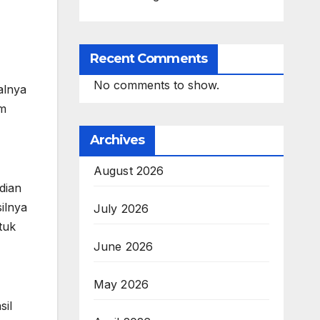
Recent Comments
No comments to show.
alnya
am
Archives
August 2026
dian
ilnya
July 2026
tuk
June 2026
May 2026
sil