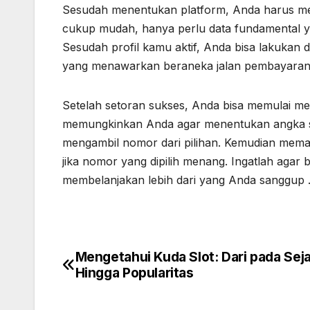
Sesudah menentukan platform, Anda harus me
cukup mudah, hanya perlu data fundamental y
Sesudah profil kamu aktif, Anda bisa lakukan 
yang menawarkan beraneka jalan pembayaran
Setelah setoran sukses, Anda bisa memulai me
memungkinkan Anda agar menentukan angka sen
mengambil nomor dari pilihan. Kemudian mema
jika nomor yang dipilih menang. Ingatlah agar 
membelanjakan lebih dari yang Anda sanggup 
Mengetahui Kuda Slot: Dari pada Sej
Post
Hingga Popularitas
navigation