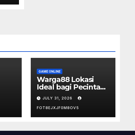
GAME ONLINE
Warga88 Lokasi
Ideal bagi Pecinta
rga
Taruhan Di Internet
JULY 31, 2026
FOT8EJXJF0M8OV5