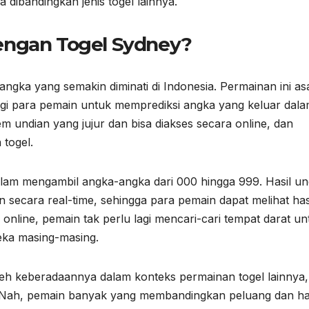
 dibandingkan jenis togel lainnya.
engan Togel Sydney?
ngka yang semakin diminati di Indonesia. Permainan ini as
gi para pemain untuk memprediksi angka yang keluar dal
em undian yang jujur dan bisa diakses secara online, dan
 togel.
lam mengambil angka-angka dari 000 hingga 999. Hasil un
an secara real-time, sehingga para pemain dapat melihat has
 online, pemain tak perlu lagi mencari-cari tempat darat un
eka masing-masing.
leh keberadaannya dalam konteks permainan togel lainnya,
 Nah, pemain banyak yang membandingkan peluang dan ha