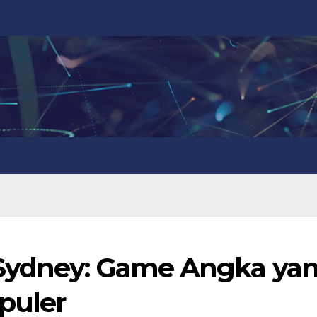
Sydney: Game Angka ya
puler