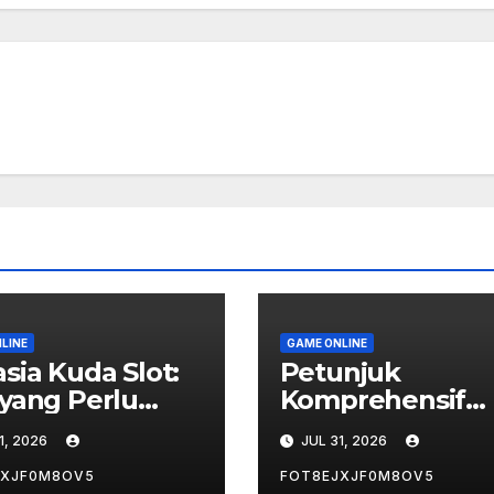
LINE
GAME ONLINE
sia Kuda Slot:
Petunjuk
yang Perlu
Komprehensif
 Pelajari?
Togel HK di War
1, 2026
JUL 31, 2026
88
JXJF0M8OV5
FOT8EJXJF0M8OV5