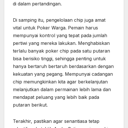
di dalam pertandingan.
Di samping itu, pengelolaan chip juga amat
vital untuk Poker Warga. Pemain harus
mempunyai kontrol yang tepat pada jumlah
pertiwi yang mereka lakukan. Menghabiskan
terlalu banyak poker chip pada satu putaran
bisa berisiko tinggi, sehingga penting untuk
hanya bertaruh bertaruh berdasarkan dengan
kekuatan yang pegang. Mempunyai cadangan
chip memungkinkan kita agar berkelanjutan
melanjutkan dalam permainan lebih lama dan
mendapat peluang yang lebih baik pada
putaran berikut.
Terakhir, pastikan agar senantiasa tetap