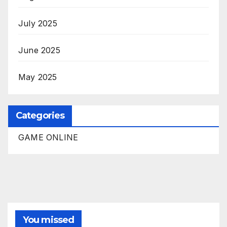
July 2025
June 2025
May 2025
Categories
GAME ONLINE
You missed