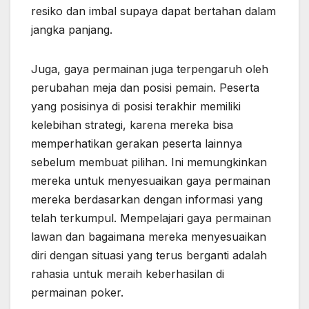
resiko dan imbal supaya dapat bertahan dalam
jangka panjang.
Juga, gaya permainan juga terpengaruh oleh
perubahan meja dan posisi pemain. Peserta
yang posisinya di posisi terakhir memiliki
kelebihan strategi, karena mereka bisa
memperhatikan gerakan peserta lainnya
sebelum membuat pilihan. Ini memungkinkan
mereka untuk menyesuaikan gaya permainan
mereka berdasarkan dengan informasi yang
telah terkumpul. Mempelajari gaya permainan
lawan dan bagaimana mereka menyesuaikan
diri dengan situasi yang terus berganti adalah
rahasia untuk meraih keberhasilan di
permainan poker.