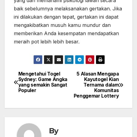
yang dan memahami psikologi lawan secara
baik sebelumnya melaksanakan gertakan. Jika
ini dilakukan dengan tepat, gertakan ini dapat
mengakibatkan musuh kamu mundur dan
memberikan Anda kesempatan mendapatkan
meraih pot lebih lebih besar.
Mengetahui Togel
5 Alasan Mengapa
Post
Sydney: Game Angka
Kayutogel Kian
yang semakin Sangat
Ternama dalam
navigation
Populer
Komunitas
Penggemar Lottery
By