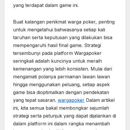
yang terdapat dalam game ini.
Buat kalangan penikmat warga poker, penting
untuk mengetahui bahwasanya setiap kali
taruhan serta keputusan yang dilakukan bisa
mempengaruhi hasil final game. Strategi
tersembunyi pada platform Wargapoker
seringkali adalah kuncinya untuk meraih
kemenangan yang lebih konsisten. Mulai dari
mengamati polanya permainan lawan lawan
hingga menggunakan peluang, setiap aspek
game bisa dioptimalkan dengan pendekatan
yang tepat sasaran.
wargapoker
Dalam artikel
ini, kita semua bakal membongkar sejumlah
strategi serta petunjuk yang dapat dijalankan di
dalam platform ini dalam rangka menambah