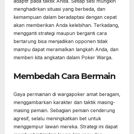
adaptif pada taktik Anda. Setiap sesi mungkin
menghadirkan situasi yang berbeda, dan
kemampuan dalam beradaptasi dengan cepat
akan memberikan Anda kelebihan. Terkadang,
mengganti strategi maupun berganti cara
bertarung bisa menjadikan opponen tidak
mampu dapat meramalkan langkah Anda, dan
memberi kita angkatan dalam Poker Warga.
Membedah Cara Bermain
Gaya permainan di wargapoker amat beragam,
menggambarkan karakter dan taktik masing-
masing pemain. Sebagian pemain cenderung
agresif, selalu meningkatkan bet untuk
menggempur lawan mereka. Strategi ini dapat