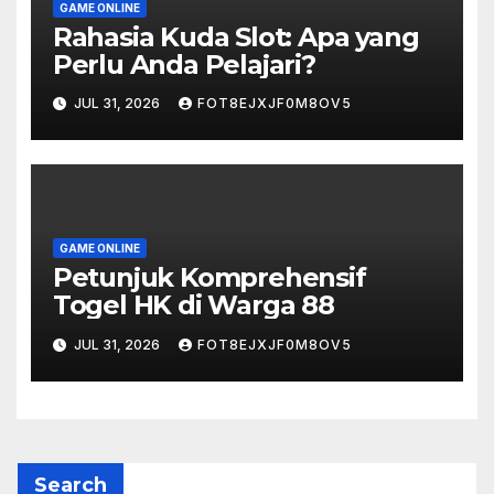
GAME ONLINE
Rahasia Kuda Slot: Apa yang
Perlu Anda Pelajari?
JUL 31, 2026
FOT8EJXJF0M8OV5
GAME ONLINE
Petunjuk Komprehensif
Togel HK di Warga 88
JUL 31, 2026
FOT8EJXJF0M8OV5
Search