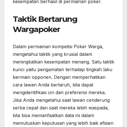
kesempatan berhasil di permainan poker.
Taktik Bertarung
Wargapoker
Dalam permainan kompetisi Poker Warga,
mengetahui taktik yang krusial dalam
meningkatkan kesempatan menang. Satu taktik
kunci yaitu pengamatan terhadap tingkah laku
bermain opponen. Dengan memperhatikan
cara lawan Anda bertaruh, kita dapat
mengidentifikasi ciri dan preferensi mereka.
Jika Anda mengetahui saat lawan cenderung
serba cepat dan saat mereka lebih waspada,
kita bisa memanfaatkan data ini dalam
memutuskan keputusan yang lebih baik efisien