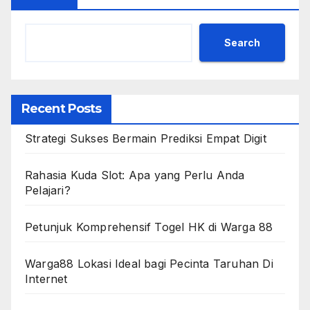
Search
Recent Posts
Strategi Sukses Bermain Prediksi Empat Digit
Rahasia Kuda Slot: Apa yang Perlu Anda
Pelajari?
Petunjuk Komprehensif Togel HK di Warga 88
Warga88 Lokasi Ideal bagi Pecinta Taruhan Di
Internet