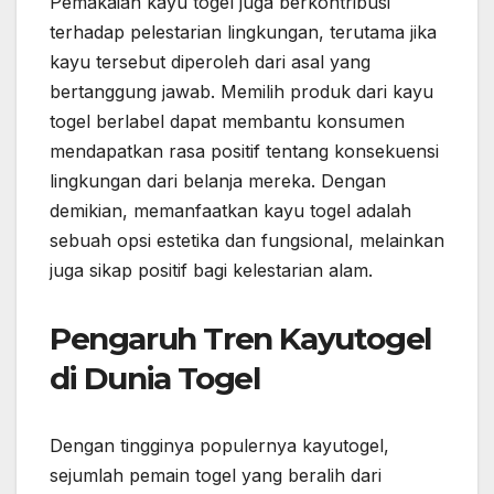
Pemakaian kayu togel juga berkontribusi
terhadap pelestarian lingkungan, terutama jika
kayu tersebut diperoleh dari asal yang
bertanggung jawab. Memilih produk dari kayu
togel berlabel dapat membantu konsumen
mendapatkan rasa positif tentang konsekuensi
lingkungan dari belanja mereka. Dengan
demikian, memanfaatkan kayu togel adalah
sebuah opsi estetika dan fungsional, melainkan
juga sikap positif bagi kelestarian alam.
Pengaruh Tren Kayutogel
di Dunia Togel
Dengan tingginya populernya kayutogel,
sejumlah pemain togel yang beralih dari