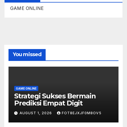
GAME ONLINE
You missed
GAME ONLINE
Strategi Sukses Bermain
Prediksi Empat Digit
AUGUST 1, 2026
FOT8EJXJF0M8OV5