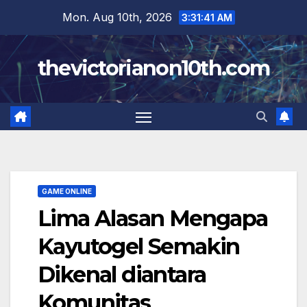
Skip
Mon. Aug 10th, 2026
3:31:41 AM
to
content
thevictorianon10th.com
GAME ONLINE
Lima Alasan Mengapa
Kayutogel Semakin
Dikenal diantara
Komunitas