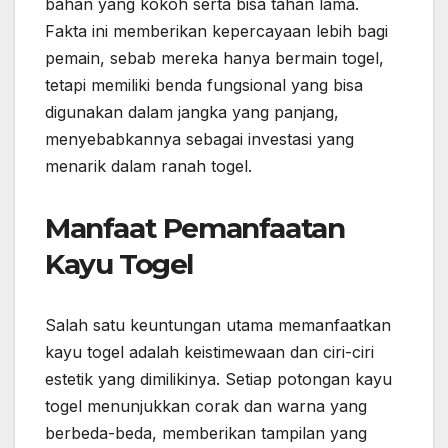
bahan yang kokoh serta bisa tahan lama.
Fakta ini memberikan kepercayaan lebih bagi
pemain, sebab mereka hanya bermain togel,
tetapi memiliki benda fungsional yang bisa
digunakan dalam jangka yang panjang,
menyebabkannya sebagai investasi yang
menarik dalam ranah togel.
Manfaat Pemanfaatan
Kayu Togel
Salah satu keuntungan utama memanfaatkan
kayu togel adalah keistimewaan dan ciri-ciri
estetik yang dimilikinya. Setiap potongan kayu
togel menunjukkan corak dan warna yang
berbeda-beda, memberikan tampilan yang