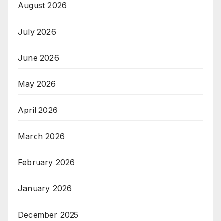
August 2026
July 2026
June 2026
May 2026
April 2026
March 2026
February 2026
January 2026
December 2025