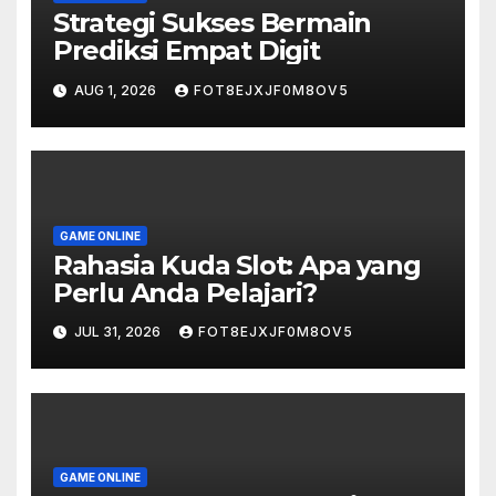
Strategi Sukses Bermain
Prediksi Empat Digit
AUG 1, 2026
FOT8EJXJF0M8OV5
GAME ONLINE
Rahasia Kuda Slot: Apa yang
Perlu Anda Pelajari?
JUL 31, 2026
FOT8EJXJF0M8OV5
GAME ONLINE