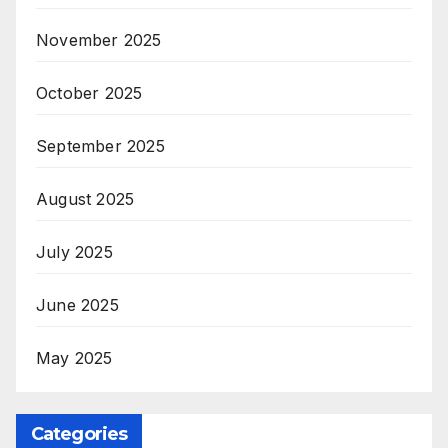
November 2025
October 2025
September 2025
August 2025
July 2025
June 2025
May 2025
Categories