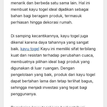
menarik dan berbeda satu sama lain. Hal ini
membuat kayu togel ideal dijadikan sebagai
bahan bagi beragam produk, termasuk
perhiasan hingga dekorasi rumah.
Di samping kecantikannya, kayu togel juga
dikenal karena daya tahannya yang sangat
baik.
kayu togel
Kayu ini memiliki sifat terbilang
kuat dan resistan terhadap perubahan cuaca,
membuatnya pilihan ideal bagi produk yang
digunakan di luar ruangan. Dengan
pengelolaan yang baik, produk dari kayu togel
dapat bertahan lama dan tetap terlihat bagus,
sehingga menjadi investasi yang tepat bagi
penggunanya.