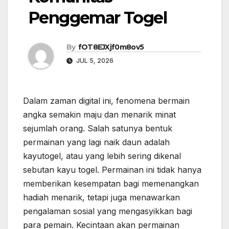
Penggemar Togel
By
fOT8EJXjf0m8ov5
JUL 5, 2026
Dalam zaman digital ini, fenomena bermain
angka semakin maju dan menarik minat
sejumlah orang. Salah satunya bentuk
permainan yang lagi naik daun adalah
kayutogel, atau yang lebih sering dikenal
sebutan kayu togel. Permainan ini tidak hanya
memberikan kesempatan bagi memenangkan
hadiah menarik, tetapi juga menawarkan
pengalaman sosial yang mengasyikkan bagi
para pemain. Kecintaan akan permainan