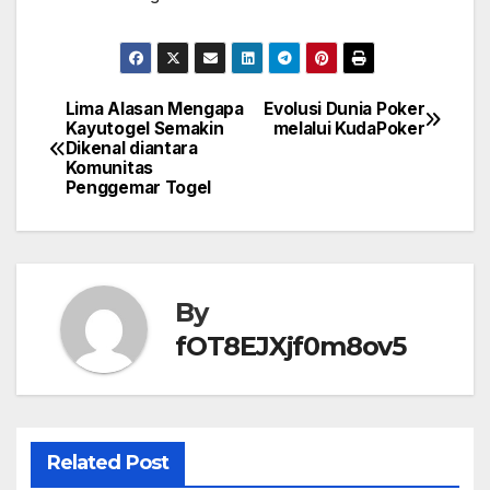
Lima Alasan Mengapa
Evolusi Dunia Poker
Post
Kayutogel Semakin
melalui KudaPoker
Dikenal diantara
navigation
Komunitas
Penggemar Togel
By
fOT8EJXjf0m8ov5
Related Post