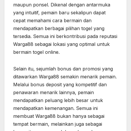
maupun ponsel. Dikenal dengan antarmuka
yang intuitif, pemain baru sekalipun dapat
cepat memahami cara bermain dan
mendapatkan berbagai pilihan togel yang
tersedia. Semua ini berkontribusi pada reputasi
Warga88 sebagai lokasi yang optimal untuk
bermain togel online.
Selain itu, sejumlah bonus dan promosi yang
ditawarkan Warga88 semakin menarik pemain.
Melalui bonus deposit yang kompetitif dan
penawaran menarik lainnya, pemain
mendapatkan peluang lebih besar untuk
mendapatkan kemenangan. Semua ini
membuat Warga88 bukan hanya sebagai
tempat bermain, melainkan juga sebagai