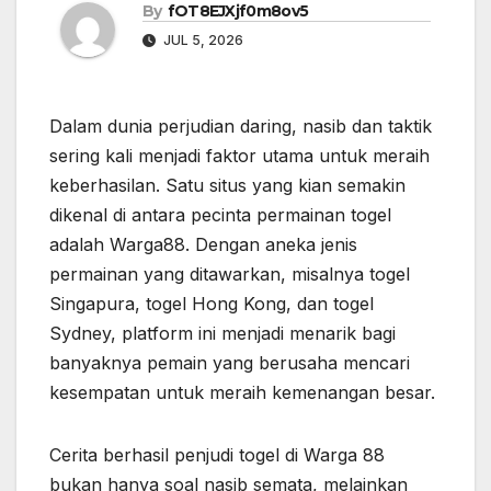
By
fOT8EJXjf0m8ov5
JUL 5, 2026
Dalam dunia perjudian daring, nasib dan taktik
sering kali menjadi faktor utama untuk meraih
keberhasilan. Satu situs yang kian semakin
dikenal di antara pecinta permainan togel
adalah Warga88. Dengan aneka jenis
permainan yang ditawarkan, misalnya togel
Singapura, togel Hong Kong, dan togel
Sydney, platform ini menjadi menarik bagi
banyaknya pemain yang berusaha mencari
kesempatan untuk meraih kemenangan besar.
Cerita berhasil penjudi togel di Warga 88
bukan hanya soal nasib semata, melainkan