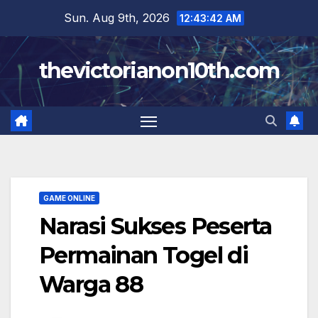
Skip
Sun. Aug 9th, 2026
12:43:43 AM
to
content
thevictorianon10th.com
GAME ONLINE
Narasi Sukses Peserta
Permainan Togel di
Warga 88