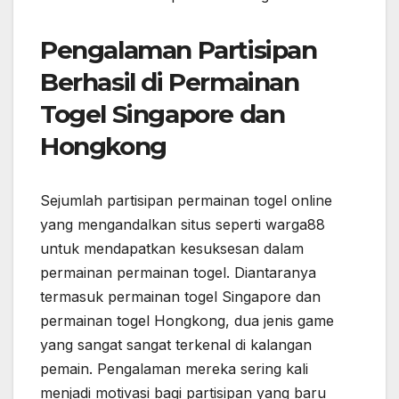
Pengalaman Partisipan
Berhasil di Permainan
Togel Singapore dan
Hongkong
Sejumlah partisipan permainan togel online
yang mengandalkan situs seperti warga88
untuk mendapatkan kesuksesan dalam
permainan permainan togel. Diantaranya
termasuk permainan togel Singapore dan
permainan togel Hongkong, dua jenis game
yang sangat sangat terkenal di kalangan
pemain. Pengalaman mereka sering kali
menjadi motivasi bagi partisipan yang baru