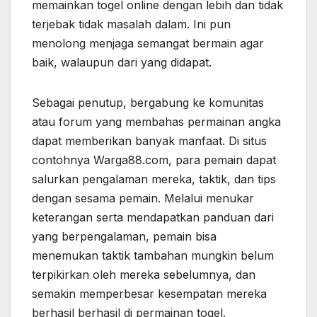
memainkan togel online dengan lebih dan tidak
terjebak tidak masalah dalam. Ini pun
menolong menjaga semangat bermain agar
baik, walaupun dari yang didapat.
Sebagai penutup, bergabung ke komunitas
atau forum yang membahas permainan angka
dapat memberikan banyak manfaat. Di situs
contohnya Warga88.com, para pemain dapat
salurkan pengalaman mereka, taktik, dan tips
dengan sesama pemain. Melalui menukar
keterangan serta mendapatkan panduan dari
yang berpengalaman, pemain bisa
menemukan taktik tambahan mungkin belum
terpikirkan oleh mereka sebelumnya, dan
semakin memperbesar kesempatan mereka
berhasil berhasil di permainan togel.