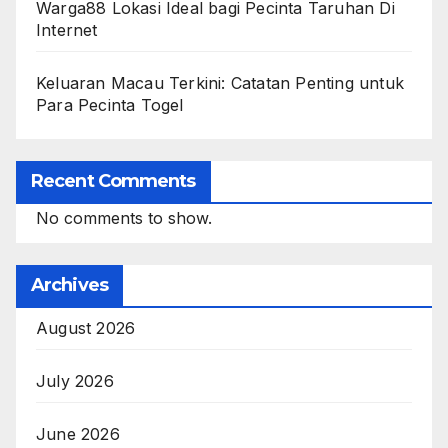
Warga88 Lokasi Ideal bagi Pecinta Taruhan Di
Internet
Keluaran Macau Terkini: Catatan Penting untuk
Para Pecinta Togel
Recent Comments
No comments to show.
Archives
August 2026
July 2026
June 2026