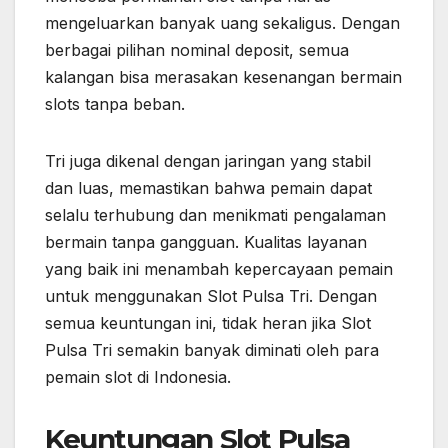
mengeluarkan banyak uang sekaligus. Dengan
berbagai pilihan nominal deposit, semua
kalangan bisa merasakan kesenangan bermain
slots tanpa beban.
Tri juga dikenal dengan jaringan yang stabil
dan luas, memastikan bahwa pemain dapat
selalu terhubung dan menikmati pengalaman
bermain tanpa gangguan. Kualitas layanan
yang baik ini menambah kepercayaan pemain
untuk menggunakan Slot Pulsa Tri. Dengan
semua keuntungan ini, tidak heran jika Slot
Pulsa Tri semakin banyak diminati oleh para
pemain slot di Indonesia.
Keuntungan Slot Pulsa