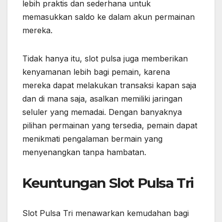
lebih praktis dan sederhana untuk
memasukkan saldo ke dalam akun permainan
mereka.
Tidak hanya itu, slot pulsa juga memberikan
kenyamanan lebih bagi pemain, karena
mereka dapat melakukan transaksi kapan saja
dan di mana saja, asalkan memiliki jaringan
seluler yang memadai. Dengan banyaknya
pilihan permainan yang tersedia, pemain dapat
menikmati pengalaman bermain yang
menyenangkan tanpa hambatan.
Keuntungan Slot Pulsa Tri
Slot Pulsa Tri menawarkan kemudahan bagi