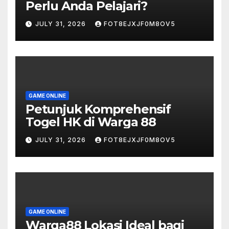
Perlu Anda Pelajari?
JULY 31, 2026
FOT8EJXJF0M8OV5
GAME ONLINE
Petunjuk Komprehensif
Togel HK di Warga 88
JULY 31, 2026
FOT8EJXJF0M8OV5
GAME ONLINE
Warga88 Lokasi Ideal bagi