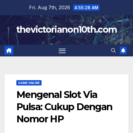
Skip
Fri. Aug 7th, 2026
4:55:29 AM
to
content
thevictorianon10th.com
GAME ONLINE
Mengenal Slot Via
Pulsa: Cukup Dengan
Nomor HP