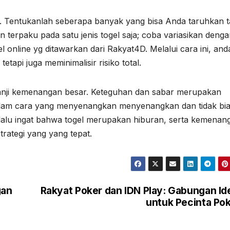
ak. Tentukanlah seberapa banyak yang bisa Anda taruhkan 
erpaku pada satu jenis togel saja; coba variasikan denga
gel online yg ditawarkan dari Rakyat4D. Melalui cara ini, and
pi juga meminimalisir risiko total.
i-janji kemenangan besar. Keteguhan dan sabar merupakan
alam cara yang menyenangkan menyenangkan dan tidak bi
alu ingat bahwa togel merupakan hiburan, serta kemenan
trategi yang yang tepat.
gan
Rakyat Poker dan IDN Play: Gabungan Id
untuk Pecinta Po