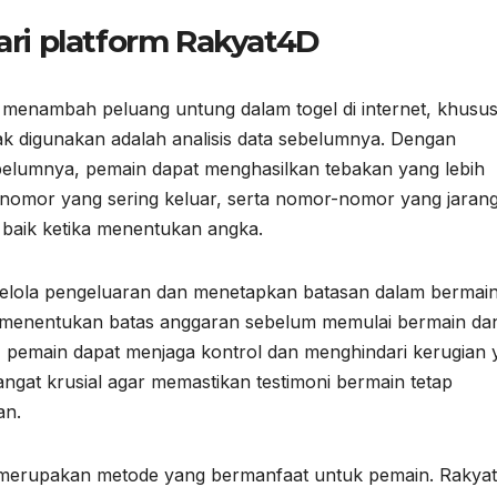
dari platform Rakyat4D
 menambah peluang untung dalam togel di internet, khusu
ak digunakan adalah analisis data sebelumnya. Dengan
ebelumnya, pemain dapat menghasilkan tebakan yang lebih
r-nomor yang sering keluar, serta nomor-nomor yang jaran
h baik ketika menentukan angka.
engelola pengeluaran dan menetapkan batasan dalam bermai
 menentukan batas anggaran sebelum memulai bermain da
ni, pemain dapat menjaga kontrol dan menghindari kerugian
angat krusial agar memastikan testimoni bermain tetap
an.
l merupakan metode yang bermanfaat untuk pemain. Rakya