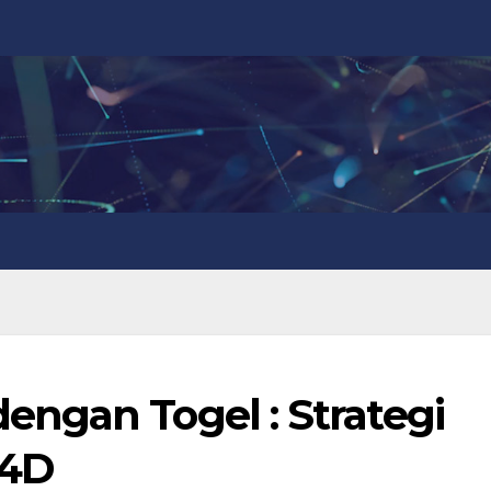
ngan Togel : Strategi
t4D