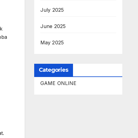
July 2025
June 2025
k
oba
May 2025
Categories
GAME ONLINE
t.