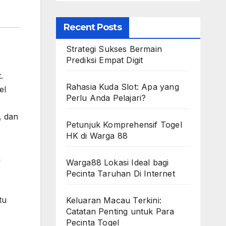
Recent Posts
Strategi Sukses Bermain
Prediksi Empat Digit
.
Rahasia Kuda Slot: Apa yang
el
Perlu Anda Pelajari?
, dan
Petunjuk Komprehensif Togel
HK di Warga 88
a
Warga88 Lokasi Ideal bagi
Pecinta Taruhan Di Internet
tu
Keluaran Macau Terkini:
Catatan Penting untuk Para
Pecinta Togel