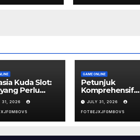
NLINE
GAME ONLINE
sia Kuda Slot:
Petunjuk
yang Perlu
Komprehensif
 Pelajari?
Togel HK di Wa
 31, 2026
JULY 31, 2026
88
JXJF0M8OV5
FOT8EJXJF0M8OV5