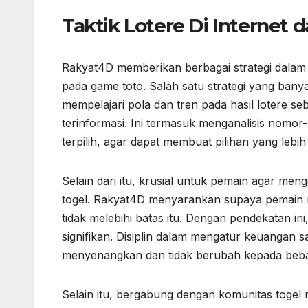
Taktik Lotere Di Internet 
Rakyat4D memberikan berbagai strategi dalam
pada game toto. Salah satu strategi yang bany
mempelajari pola dan tren pada hasil lotere s
terinformasi. Ini termasuk menganalisis nomo
terpilih, agar dapat membuat pilihan yang lebi
Selain dari itu, krusial untuk pemain agar m
togel. Rakyat4D menyarankan supaya pemain
tidak melebihi batas itu. Dengan pendekatan i
signifikan. Disiplin dalam mengatur keuangan s
menyenangkan dan tidak berubah kepada beb
Selain itu, bergabung dengan komunitas toge