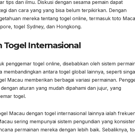
ar tips dan ilmu. Diskusi dengan sesama pemain dapat
gi dan cara yang yang bisa belum terpikirkan. Dengan
getahuan mereka tentang togel online, termasuk toto Maca
ngapore, togel Sydney, dan Hongkong.
n Togel Internasional
uk penggemar togel online, disebabkan oleh sistem permai
 membandingkan antara togel global lainnya, seperti sing
togel Macau memberikan berbagai variasi permainan. Peng
 dengan aturan yang mudah dipahami dan jujur, yang
emar togel.
el Macau dengan togel internasional lainnya ialah frekuen
cau sering mempunyai sistem pengundian yang konsisten
cana permainan mereka dengan lebih baik. Sebaliknya, to