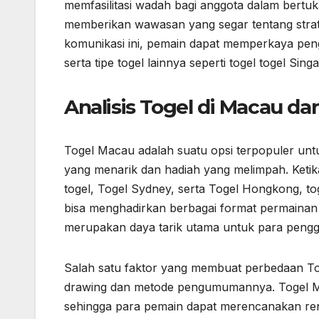
memfasilitasi wadah bagi anggota dalam bertuk
memberikan wawasan yang segar tentang strate
komunikasi ini, pemain dapat memperkaya pen
serta tipe togel lainnya seperti togel togel Si
Analisis Togel di Macau da
Togel Macau adalah suatu opsi terpopuler unt
yang menarik dan hadiah yang melimpah. Ketika
togel, Togel Sydney, serta Togel Hongkong, 
bisa menghadirkan berbagai format permainan
merupakan daya tarik utama untuk para pengg
Salah satu faktor yang membuat perbedaan Tog
drawing dan metode pengumumannya. Togel Ma
sehingga para pemain dapat merencanakan ren