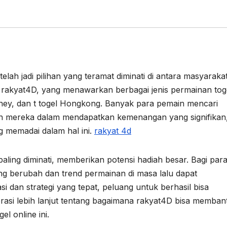
elah jadi pilihan yang teramat diminati di antara masyarakat
 rakyat4D, yang menawarkan berbagai jenis permainan tog
ydney, dan t togel Hongkong. Banyak para pemain mencari
tan mereka dalam mendapatkan kemenangan yang signifikan
memadai dalam hal ini.
rakyat 4d
aling diminati, memberikan potensi hadiah besar. Bagi par
g berubah dan trend permainan di masa lalu dapat
i dan strategi yang tepat, peluang untuk berhasil bisa
orasi lebih lanjut tentang bagaimana rakyat4D bisa memban
l online ini.