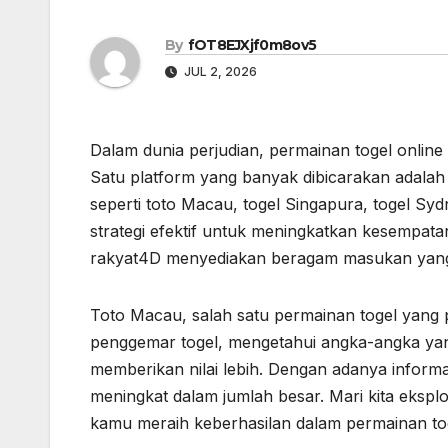
By
fOT8EJXjf0m8ov5
JUL 2, 2026
Dalam dunia perjudian, permainan togel online t
Satu platform yang banyak dibicarakan adalah
seperti toto Macau, togel Singapura, togel S
strategi efektif untuk meningkatkan kesempa
rakyat4D menyediakan beragam masukan yang 
Toto Macau, salah satu permainan togel yang p
penggemar togel, mengetahui angka-angka yan
memberikan nilai lebih. Dengan adanya informas
meningkat dalam jumlah besar. Mari kita ekspl
kamu meraih keberhasilan dalam permainan toge