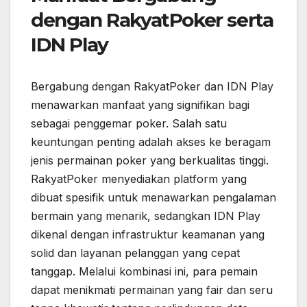
dengan RakyatPoker serta
IDN Play
Bergabung dengan RakyatPoker dan IDN Play
menawarkan manfaat yang signifikan bagi
sebagai penggemar poker. Salah satu
keuntungan penting adalah akses ke beragam
jenis permainan poker yang berkualitas tinggi.
RakyatPoker menyediakan platform yang
dibuat spesifik untuk menawarkan pengalaman
bermain yang menarik, sedangkan IDN Play
dikenal dengan infrastruktur keamanan yang
solid dan layanan pelanggan yang cepat
tanggap. Melalui kombinasi ini, para pemain
dapat menikmati permainan yang fair dan seru