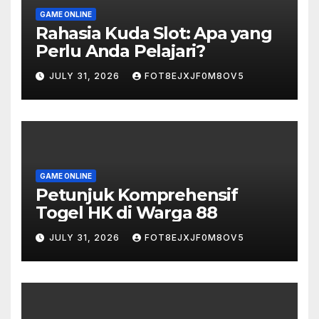
GAME ONLINE
Rahasia Kuda Slot: Apa yang
Perlu Anda Pelajari?
JULY 31, 2026
FOT8EJXJF0M8OV5
GAME ONLINE
Petunjuk Komprehensif
Togel HK di Warga 88
JULY 31, 2026
FOT8EJXJF0M8OV5