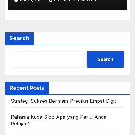
Search
Search
Recent Posts
Strategi Sukses Bermain Prediksi Empat Digit
Rahasia Kuda Slot: Apa yang Perlu Anda
Pelajari?