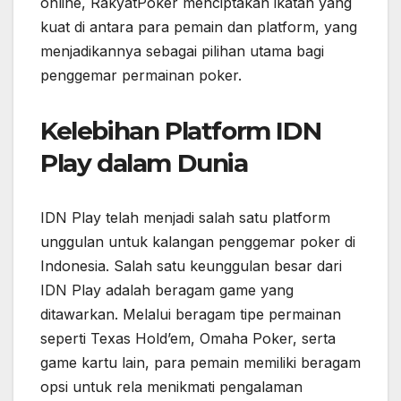
online, RakyatPoker menciptakan ikatan yang
kuat di antara para pemain dan platform, yang
menjadikannya sebagai pilihan utama bagi
penggemar permainan poker.
Kelebihan Platform IDN
Play dalam Dunia
IDN Play telah menjadi salah satu platform
unggulan untuk kalangan penggemar poker di
Indonesia. Salah satu keunggulan besar dari
IDN Play adalah beragam game yang
ditawarkan. Melalui beragam tipe permainan
seperti Texas Hold’em, Omaha Poker, serta
game kartu lain, para pemain memiliki beragam
opsi untuk rela menikmati pengalaman