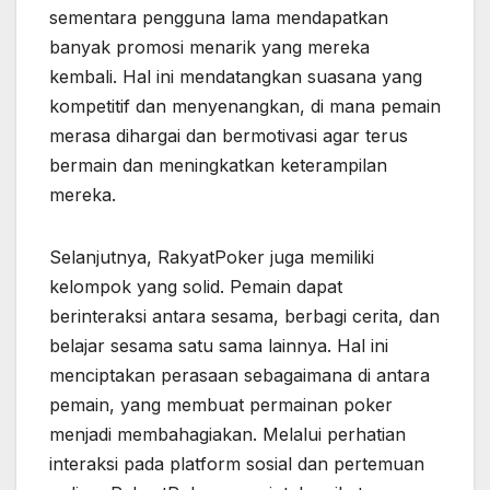
sementara pengguna lama mendapatkan
banyak promosi menarik yang mereka
kembali. Hal ini mendatangkan suasana yang
kompetitif dan menyenangkan, di mana pemain
merasa dihargai dan bermotivasi agar terus
bermain dan meningkatkan keterampilan
mereka.
Selanjutnya, RakyatPoker juga memiliki
kelompok yang solid. Pemain dapat
berinteraksi antara sesama, berbagi cerita, dan
belajar sesama satu sama lainnya. Hal ini
menciptakan perasaan sebagaimana di antara
pemain, yang membuat permainan poker
menjadi membahagiakan. Melalui perhatian
interaksi pada platform sosial dan pertemuan