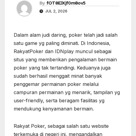
By
fOT8EJXjf0m8ov5
JUL 2, 2026
Dalam alam judi daring, poker telah jadi salah
satu game yg paling diminati. Di Indonesia,
RakyatPoker dan IDNplay muncul sebagai
situs yang memberikan pengalaman bermain
poker yang tak tertandingi. Keduanya juga
sudah berhasil menggait minat banyak
penggemar permainan poker melalui
campuran permainan yg menarik, tampilan yg
user-friendly, serta beragam fasilitas yg
mendukung kenyamanan bermain.
Rakyat Poker, sebagai salah satu website
terkemuka di negeri ini, mengandalkan