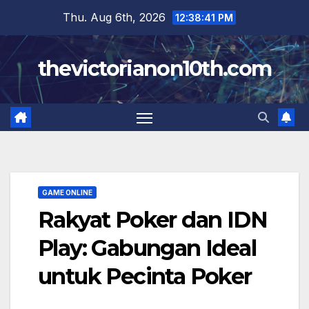
Skip
Thu. Aug 6th, 2026
12:38:42 PM
to
content
thevictorianon10th.com
GAME ONLINE
Rakyat Poker dan IDN
Play: Gabungan Ideal
untuk Pecinta Poker