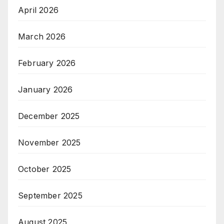
April 2026
March 2026
February 2026
January 2026
December 2025
November 2025
October 2025
September 2025
August 2025