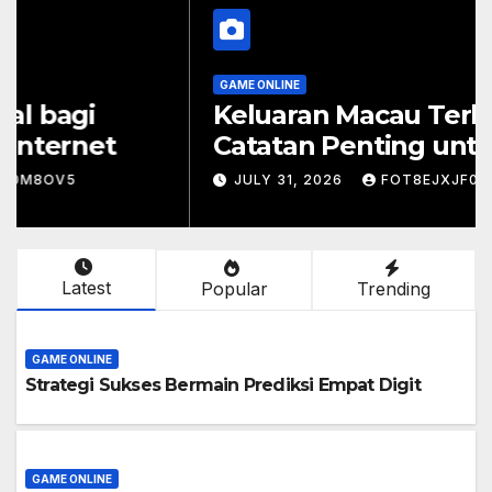
INE
GAME ONLINE
egi Sukses Bermain
Rahasia
ksi Empat Digit
Perlu A
T 1, 2026
FOT8EJXJF0M8OV5
JULY 31, 
Latest
Popular
Trending
GAME ONLINE
Strategi Sukses Bermain Prediksi Empat Digit
GAME ONLINE