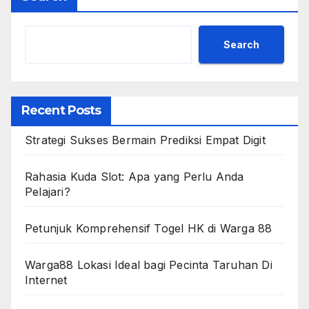
Search
Recent Posts
Strategi Sukses Bermain Prediksi Empat Digit
Rahasia Kuda Slot: Apa yang Perlu Anda
Pelajari?
Petunjuk Komprehensif Togel HK di Warga 88
Warga88 Lokasi Ideal bagi Pecinta Taruhan Di
Internet