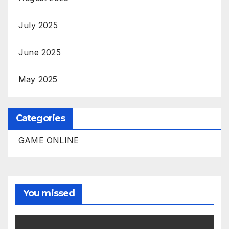
July 2025
June 2025
May 2025
Categories
GAME ONLINE
You missed