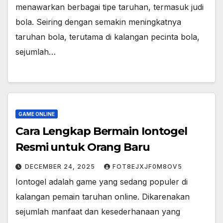
menawarkan berbagai tipe taruhan, termasuk judi
bola. Seiring dengan semakin meningkatnya
taruhan bola, terutama di kalangan pecinta bola,
sejumlah…
GAME ONLINE
Cara Lengkap Bermain Iontogel
Resmi untuk Orang Baru
DECEMBER 24, 2025
FOT8EJXJF0M8OV5
Iontogel adalah game yang sedang populer di
kalangan pemain taruhan online. Dikarenakan
sejumlah manfaat dan kesederhanaan yang