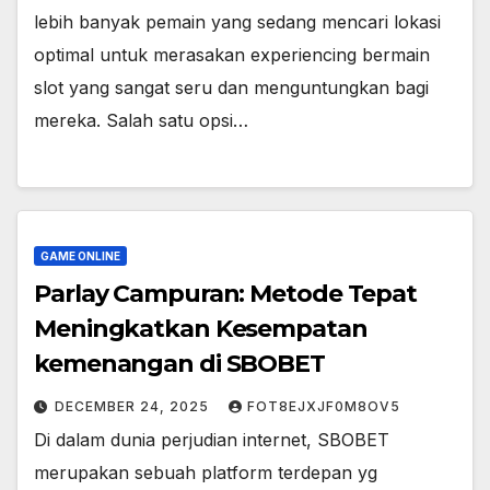
lebih banyak pemain yang sedang mencari lokasi
optimal untuk merasakan experiencing bermain
slot yang sangat seru dan menguntungkan bagi
mereka. Salah satu opsi…
GAME ONLINE
Parlay Campuran: Metode Tepat
Meningkatkan Kesempatan
kemenangan di SBOBET
DECEMBER 24, 2025
FOT8EJXJF0M8OV5
Di dalam dunia perjudian internet, SBOBET
merupakan sebuah platform terdepan yg