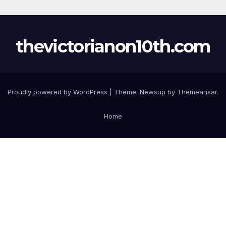
thevictorianon10th.com
Proudly powered by WordPress
|
Theme:
Newsup
by
Themeansar
.
Home